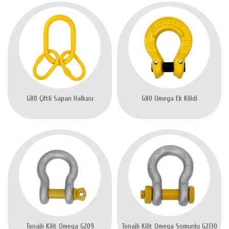
G80 Çiftli Sapan Halkası
G80 Omega Ek Kilidi
Tonajlı Kilit Omega G209
Tonajlı Kilit Omega Somunlu G2130